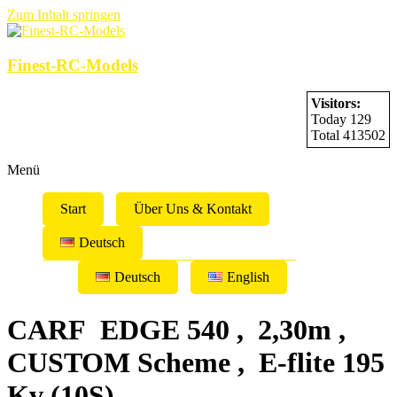
Zum Inhalt springen
Finest-RC-Models
Visitors:
Today 129
Total 413502
Menü
Start
Über Uns & Kontakt
Deutsch
Deutsch
English
CARF EDGE 540 , 2,30m ,
CUSTOM Scheme , E-flite 195
Kv (10S)