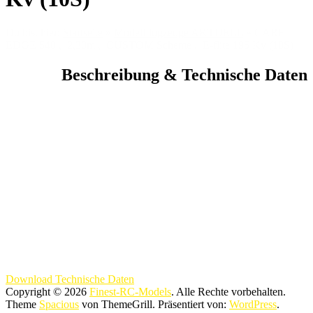
Du bist hier:
Startseite
»
Modellflugzeuge AKTUELL
»
CARF
EDGE 540 , 2,30m , CUSTOM Scheme , E-flite 195 Kv (10S)
Beschreibung & Technische Daten
Download Technische Daten
Copyright © 2026
Finest-RC-Models
. Alle Rechte vorbehalten.
Theme
Spacious
von ThemeGrill. Präsentiert von:
WordPress
.