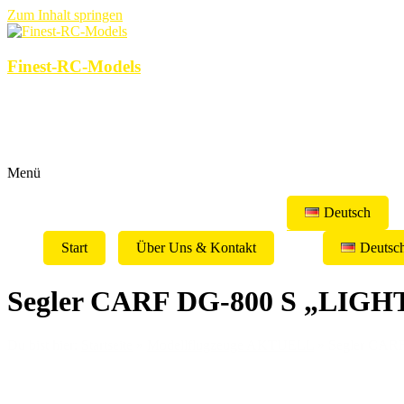
Zum Inhalt springen
Finest-RC-Models
Menü
Deutsch
Start
Über Uns & Kontakt
Deutsc
Segler CARF DG-800 S „LIGHT“ 
Du bist hier:
Startseite
»
Modellflugzeuge AKTUELL
»
Segler CARF