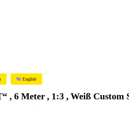
h
English
, 6 Meter , 1:3 , Weiß Custom
 DG-800 S „LIGHT“ , 6 Meter , 1:3 , Weiß Custom Scheme