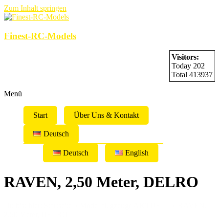
Zum Inhalt springen
Finest-RC-Models
Visitors:
Today 202
Total 413937
Menü
Start
Über Uns & Kontakt
Deutsch
Deutsch
English
RAVEN, 2,50 Meter, DELRO
Du bist hier:
Startseite
»
Modellflugzeuge AKTUELL
»
RAVEN,
2,50 Meter, DELRO