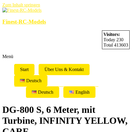
Zum Inhalt springen
Finest-RC-Models
Visitors:
Today 230
Total 413603
Menü
Start
Über Uns & Kontakt
Deutsch
Deutsch
English
DG-800 S, 6 Meter, mit
Turbine, INFINITY YELLOW,
CARF