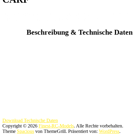
Du bist hier:
Startseite
»
Modellflugzeuge AKTUELL
»
DG-800 S,
6 Meter, mit Turbine, INFINITY YELLOW, CARF
Beschreibung & Technische Daten
Download Technische Daten
Copyright © 2026
Finest-RC-Models
. Alle Rechte vorbehalten.
Theme
Spacious
von ThemeGrill. Präsentiert von:
WordPress
.