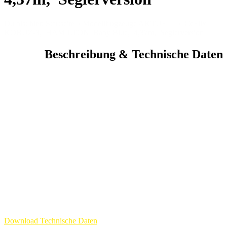
Du bist hier:
Startseite
»
Modellflugzeuge AKTUELL
»
CeFlix
KOBUZ-3, HAMILTON Baby Blue, 4,37m, Seglerversion
Beschreibung & Technische Daten
Download Technische Daten