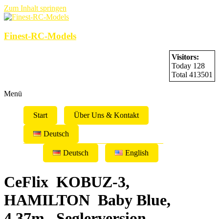
Zum Inhalt springen
Finest-RC-Models
Visitors:
Today 128
Total 413501
Menü
Start
Über Uns & Kontakt
Deutsch
Deutsch
English
CeFlix KOBUZ-3,
HAMILTON Baby Blue,
4,37m, Seglerversion