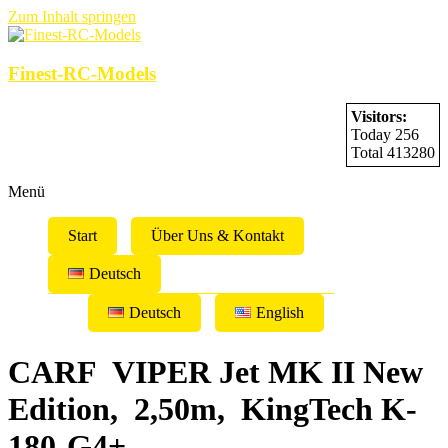
Zum Inhalt springen
Finest-RC-Models
Visitors:
Today 256
Total 413280
Menü
Start
Über Uns & Kontakt
Deutsch
Deutsch
English
CARF VIPER Jet MK II New
Edition, 2,50m, KingTech K-
180-G4+