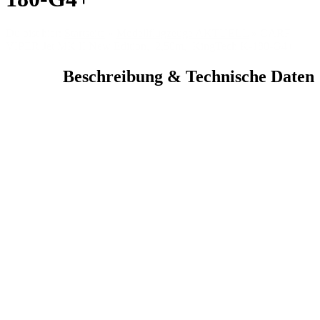
Du bist hier:
Startseite
»
Modellflugzeuge AKTUELL
»
CARF
VIPER Jet MK II New Edition, 2,50m, KingTech K-180-G4+
Beschreibung & Technische Daten