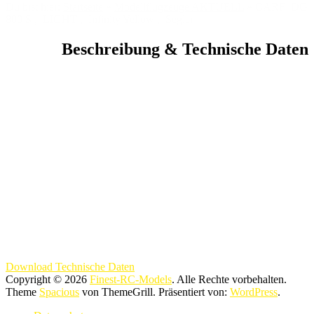
Du bist hier:
Startseite
»
Modellflugzeuge AKTUELL
»
CARF DG
800 S , LIGHT , Infinity Yellow , Segler
Beschreibung & Technische Daten
Download Technische Daten
Copyright © 2026
Finest-RC-Models
. Alle Rechte vorbehalten.
Theme
Spacious
von ThemeGrill. Präsentiert von:
WordPress
.