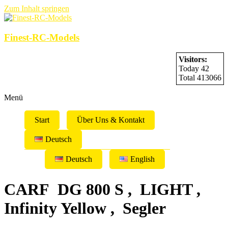
Zum Inhalt springen
Finest-RC-Models
Visitors:
Today 42
Total 413066
Menü
Start
Über Uns & Kontakt
Deutsch
Deutsch
English
CARF DG 800 S , LIGHT ,
Infinity Yellow , Segler