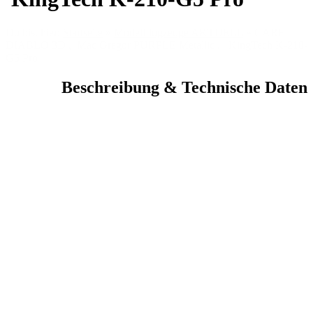
Du bist hier:
Startseite
»
Modellflugzeuge AKTUELL
»
CARF
DIABLO 3D , Mac Gregor PURPLE Metallic , KingTech K-210-
G5 Pro
Beschreibung & Technische Daten