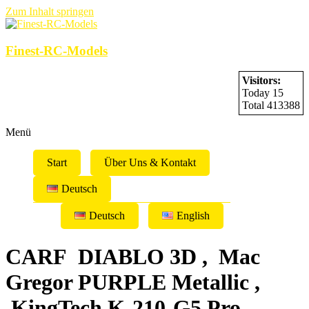
Zum Inhalt springen
Finest-RC-Models
Visitors:
Today 15
Total 413388
Menü
Start
Über Uns & Kontakt
Deutsch
Deutsch
English
CARF DIABLO 3D , Mac
Gregor PURPLE Metallic ,
KingTech K-210-G5 Pro